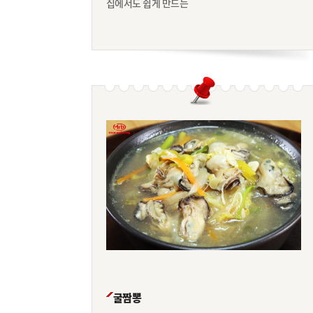
집에서도 쉽게 만드는
굴짬뽕