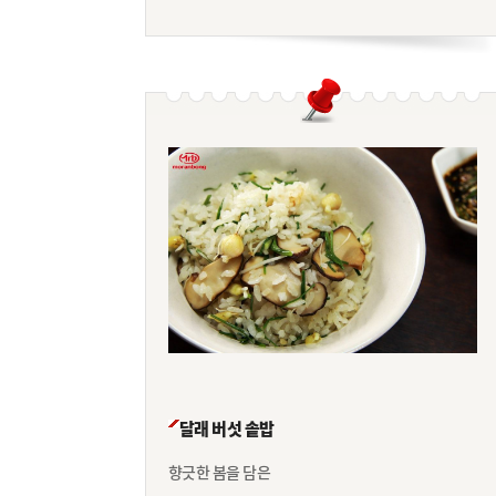
달래 버섯 솥밥
향긋한 봄을 담은