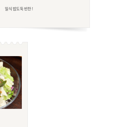
일식 밥도둑 반찬 !