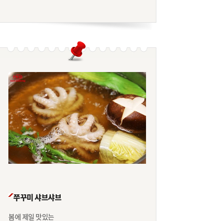
쭈꾸미 샤브샤브
봄에 제일 맛있는