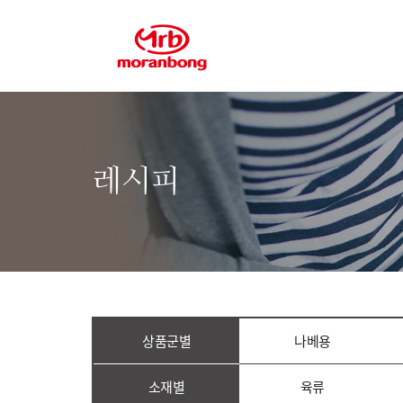
레시피
상품군별
나베용
소재별
육류