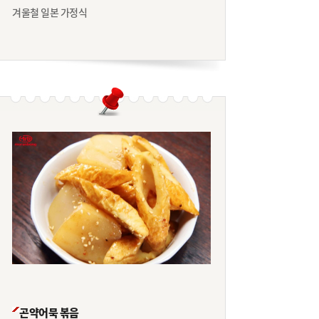
겨울철 일본 가정식
곤약어묵 볶음