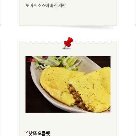
토마토 소스에 빠진 계란
낫또 오믈렛