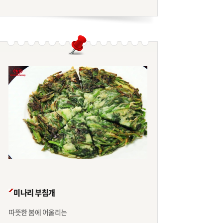
미나리 부침개
따뜻한 봄에 어울리는