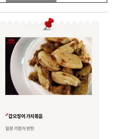
갑오징어 가지볶음
일본 가정식 반찬