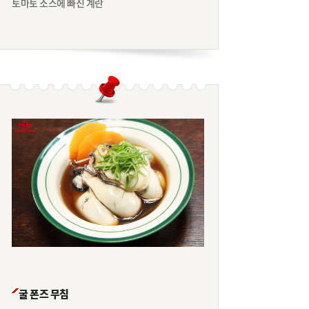
토마토 소스에 빠진 계란
굴 폰즈 무침