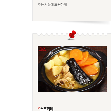
추운 겨울에 뜨끈하게
스프카레