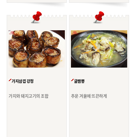
가지삼겹 강정
굴짬뽕
가지와 돼지고기의 조합
추운 겨울에 뜨끈하게