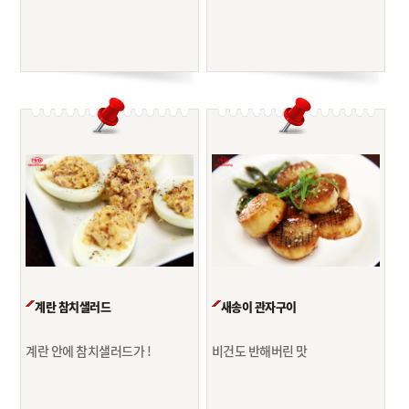
계란 참치샐러드
새송이 관자구이
계란 안에 참치샐러드가 !
비건도 반해버린 맛