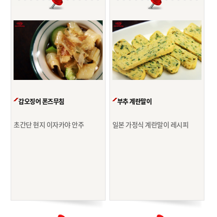
갑오징어 폰즈무침
부추 계란말이
초간단 현지 이자카야 안주
일본 가정식 계란말이 레시피