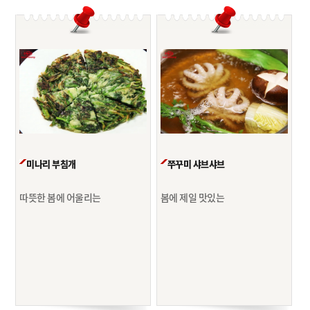
미나리 부침개
쭈꾸미 샤브샤브
따뜻한 봄에 어울리는
봄에 제일 맛있는