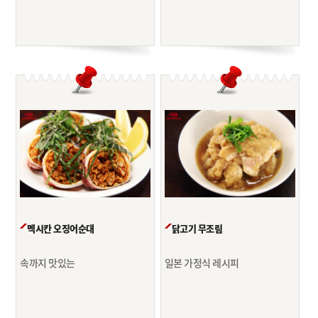
멕시칸 오징어순대
닭고기 무조림
속까지 맛있는
일본 가정식 레시피