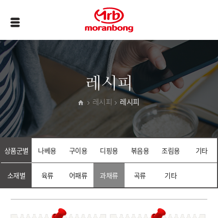
레시피
레시피
레시피
상품군별
나베용
구이용
디핑용
볶음용
조림용
기타
소재별
육류
어패류
과채류
곡류
기타