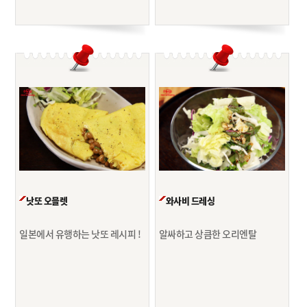
낫또 오믈렛
와사비 드레싱
일본에서 유행하는 낫또 레시피 !
알싸하고 상큼한 오리엔탈