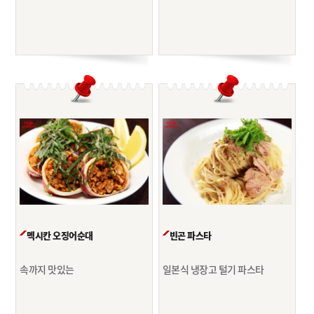
멕시칸 오징어순대
빈곤 파스타
속까지 맛있는
일본식 냉장고 털기 파스타