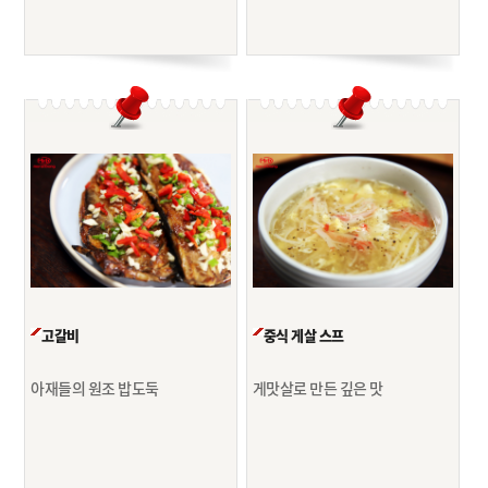
고갈비
중식 게살 스프
아재들의 원조 밥도둑
게맛살로 만든 깊은 맛