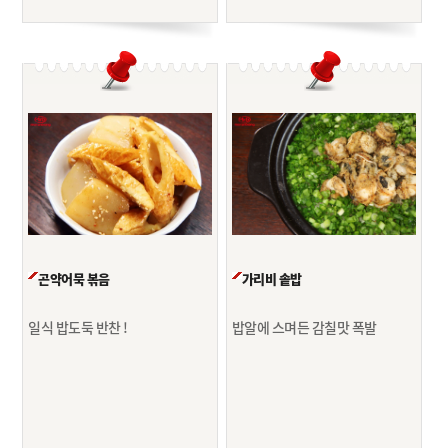
곤약어묵 볶음
가리비 솥밥
일식 밥도둑 반찬 !
밥알에 스며든 감칠맛 폭발