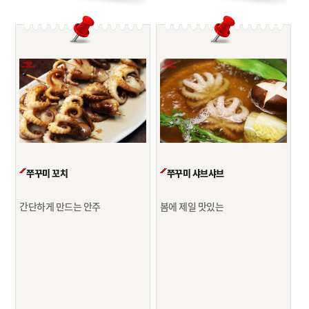
쭈꾸미 꼬치
쭈꾸미 샤브샤브
간단하게 만드는 안주
봄에 제일 맛있는