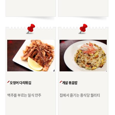
오징어 다리튀김
게살 볶음밥
맥주를 부르는 일식 안주
집에서 즐기는 중식당 퀄리티