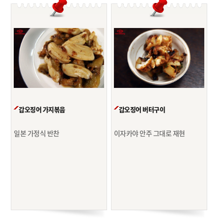
갑오징어 가지볶음
갑오징어 버터구이
일본 가정식 반찬
이자카야 안주 그대로 재현