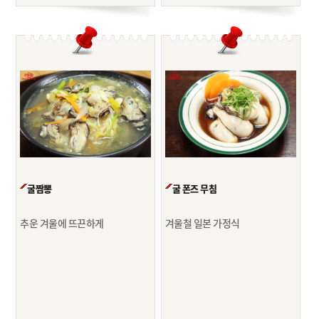
굴짬뽕
굴 폰즈 무침
추운 겨울에 뜨끈하게
겨울철 일본 가정식