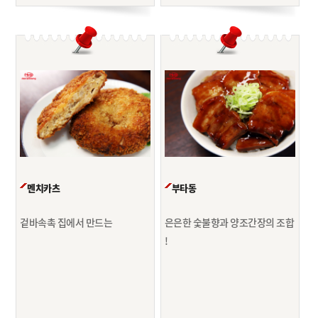
멘치카츠
부타동
겉바속촉 집에서 만드는
은은한 숯불향과 양조간장의 조합
!