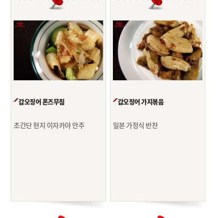
갑오징어 폰즈무침
갑오징어 가지볶음
초간단 현지 이자카야 안주
일본 가정식 반찬