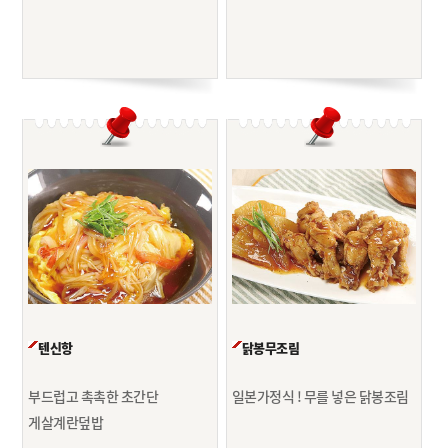
텐신항
닭봉무조림
부드럽고 촉촉한 초간단
일본가정식 ! 무를 넣은 닭봉조림
게살계란덮밥