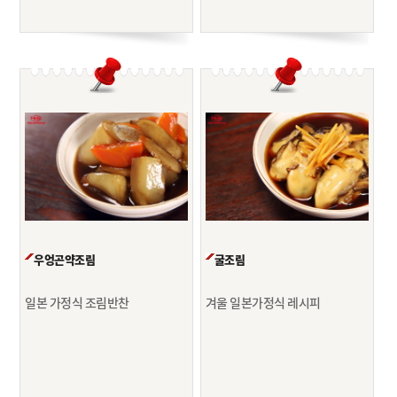
우엉곤약조림
굴조림
일본 가정식 조림반찬
겨울 일본가정식 레시피