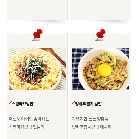
스팸마요덮밥
양배추 참치 덮밥
어른도 아이도 좋아하는
가볍지만 든든 양참덮!
스팸마요덮밥 만들기
양배추참치덮밥 레시피