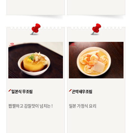
일본식 무조림
곤약새우조림
짭짤하고 감칠맛이 넘치는 !
일본 가정식 요리