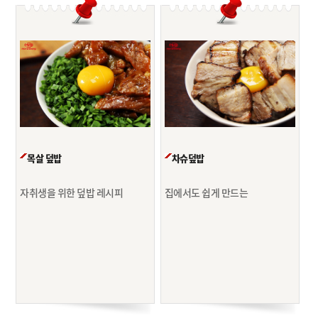
목살 덮밥
차슈덮밥
자취생을 위한 덮밥 레시피
집에서도 쉽게 만드는