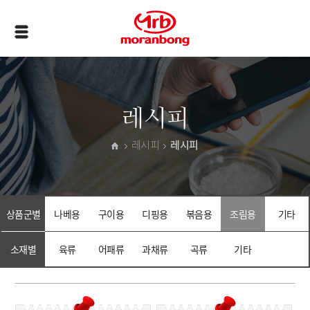
레시피
레시피
레시피
상품군별
나베용
구이용
디핑용
볶음용
조림용
기타
소재별
육류
어패류
과채류
곡류
기타