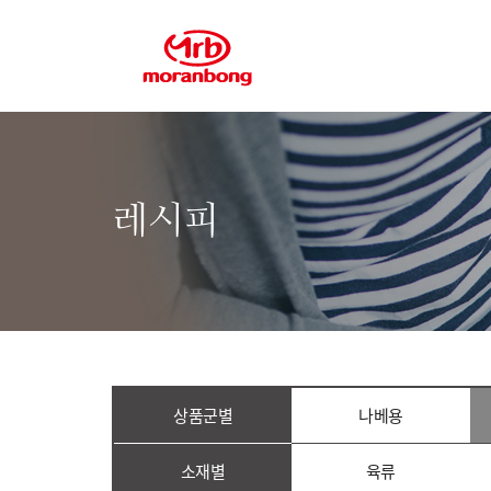
레시피
상품군별
나베용
소재별
육류