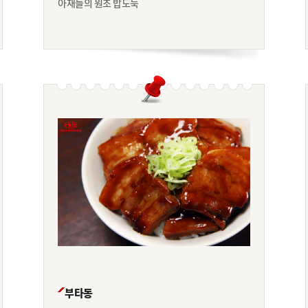
아재들의 원조 밥도둑
부타동