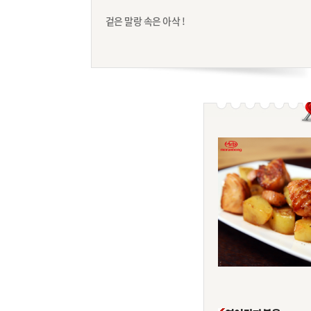
겉은 말랑 속은 아삭 !