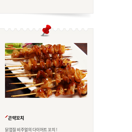
곤약꼬치
닭껍질 비주얼의 다이어트 꼬치 !