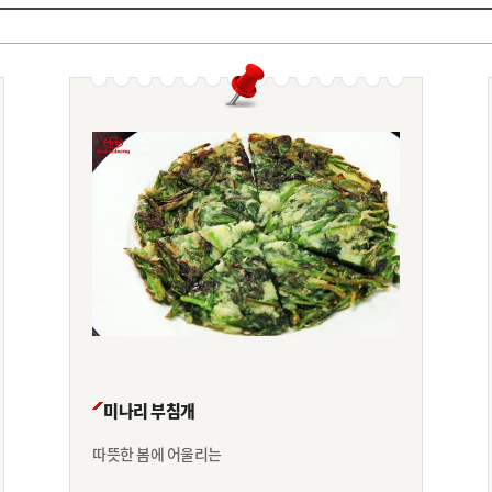
미나리 부침개
따뜻한 봄에 어울리는