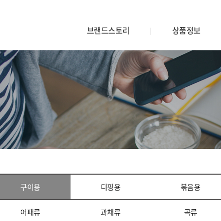
브랜드스토리
상품정보
구이용
디핑용
볶음용
어패류
과채류
곡류