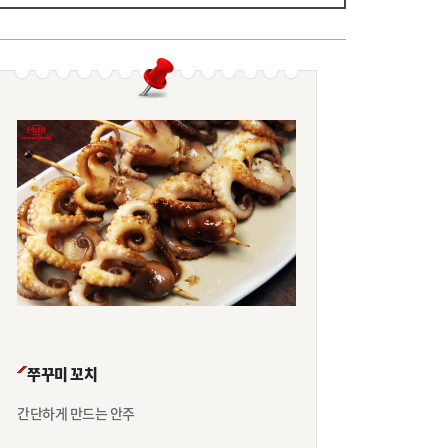
쭈꾸미 꼬치
간단하게 만드는 안주