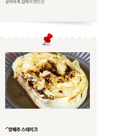
겉바속촉 집에서 만드는
양배추 스테이크