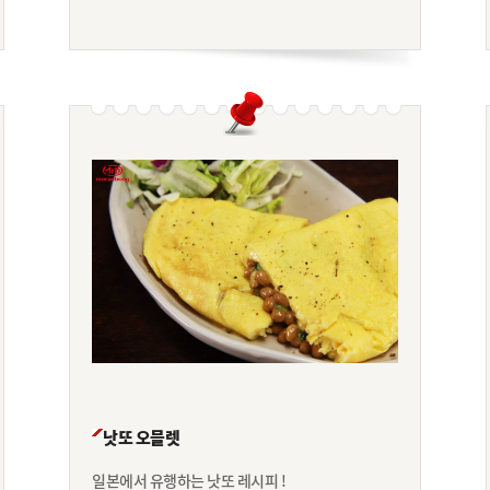
낫또 오믈렛
일본에서 유행하는 낫또 레시피 !