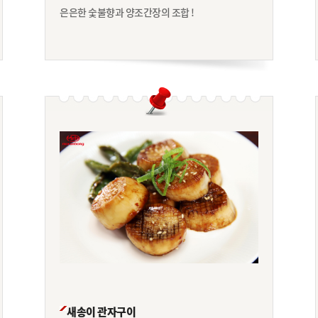
은은한 숯불향과 양조간장의 조합 !
새송이 관자구이