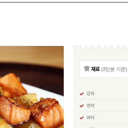
재료
(2인분 기준)
감자
연어
버터