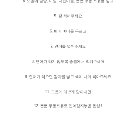
4. 보울에 설탕, 미림, 다
진마늘, 푼푼 우동 쯔유를 넣고
5. 잘 섞어주세요
6. 팬에 버터를 두르고
7. 연어를 넣어주세요
8. 연어가 타지 않도록
중불에서 익혀주세요
9. 연어가 익으면 감자를 넣고
색이 나게 볶아주세요
11. 그릇에 예쁘게 담아내면
12. 푼푼 우동쯔유로
연어감자볶음 완성 !