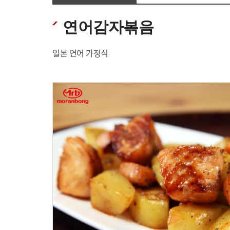
연어감자볶음
일본 연어 가정식