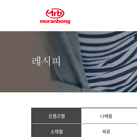
레시피
상품군별
나베용
소재별
육류