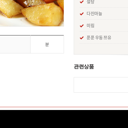
설탕
다진마늘
미림
푼푼 우동 쯔유
분
관련상품