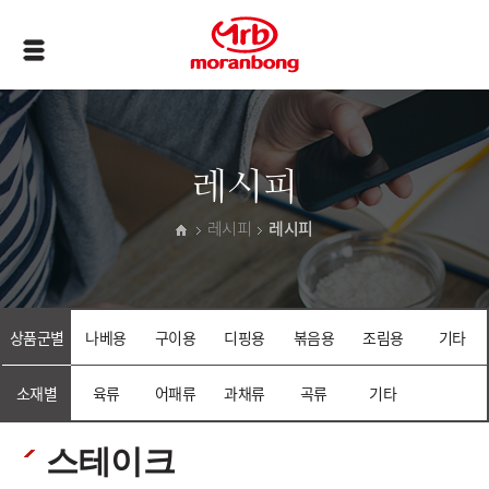
레시피
레시피
레시피
상품군별
나베용
구이용
디핑용
볶음용
조림용
기타
소재별
육류
어패류
과채류
곡류
기타
스테이크