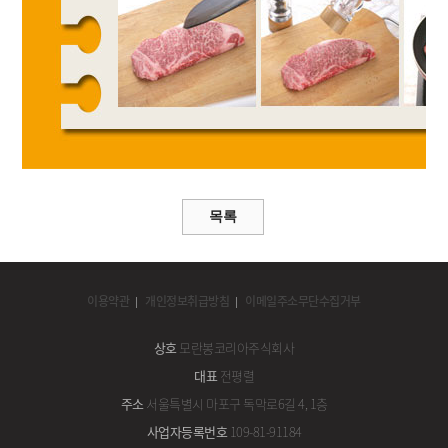
이용약관
개인정보취급방침
이메일주소무단수집거부
상호
모란봉코리아주식회사
대표
전평렬
주소
서울특별시 마포구 독막로6길 4, 1층
사업자등록번호
109-81-91184