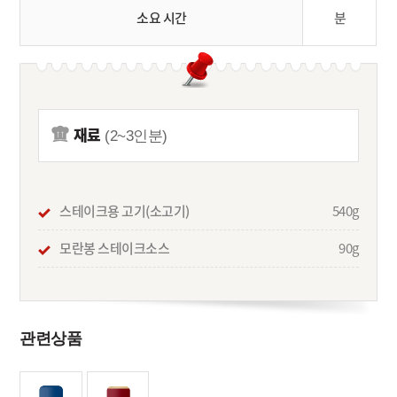
소요 시간
분
재료
(2~3인분)
스테이크용 고기(소고기)
540g
모란봉 스테이크소스
90g
관련상품