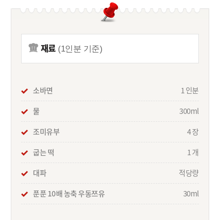
재료
(1인분 기준)
소바면
1 인분
물
300ml
조미유부
4 장
굽는 떡
1 개
대파
적당량
푼푼 10배 농축 우동쯔유
30ml