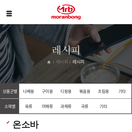
레시피
레시피
레시피
상품군별
나베용
구이용
디핑용
볶음용
조림용
기타
소재별
육류
어패류
과채류
곡류
기타
온소바