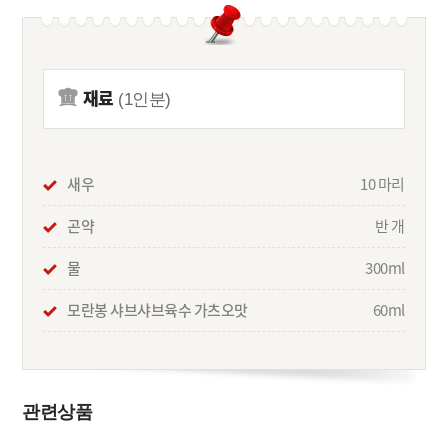
재료
(1인분)
새우
10 마리
곤약
반 개
물
300ml
모란봉 샤브샤브육수 가츠오맛
60ml
관련상품