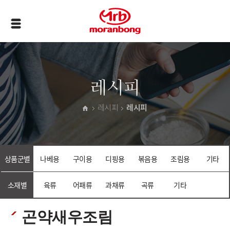
레시피
레시피
레시피
상품군별
나베용
구이용
디핑용
볶음용
조림용
기타
소재별
육류
어패류
과채류
곡류
기타
곤약새우조림