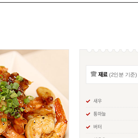
재료
(2인분 기준)
새우
통마늘
버터