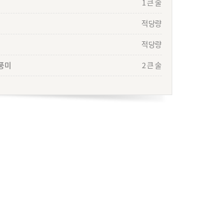
1 큰 술
적당량
적당량
풍미
2 큰 술