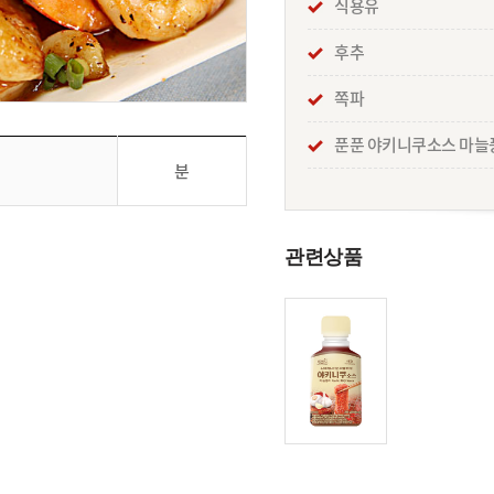
식용유
후추
쪽파
푼푼 야키니쿠소스 마늘
분
관련상품