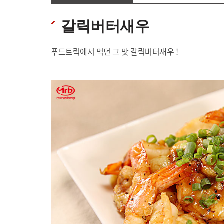
갈릭버터새우
푸드트럭에서 먹던 그 맛 갈릭버터새우 !