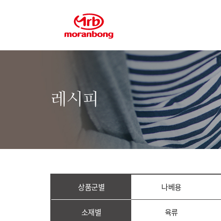
레시피
상품군별
나베용
소재별
육류