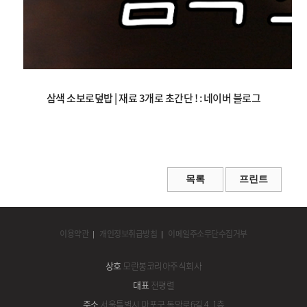
삼색 소보로덮밥 | 재료 3개로 초간단 ! : 네이버 블로그
이용약관
개인정보취급방침
이메일주소무단수집거부
상호
모란봉코리아주식회사
대표
전평렬
주소
서울특별시 마포구 독막로6길 4, 1층