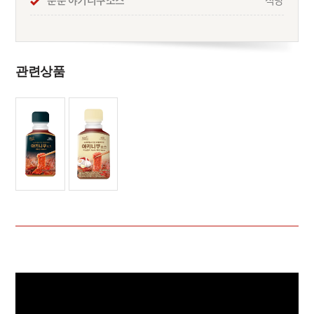
푼푼 야키니쿠소스
적당
관련상품