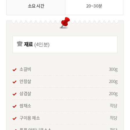
소요 시간
20~30분
재료
(4인분)
소갈비
300g
안창살
200g
삼겹살
200g
쌈채소
적당
구이용 채소
적당