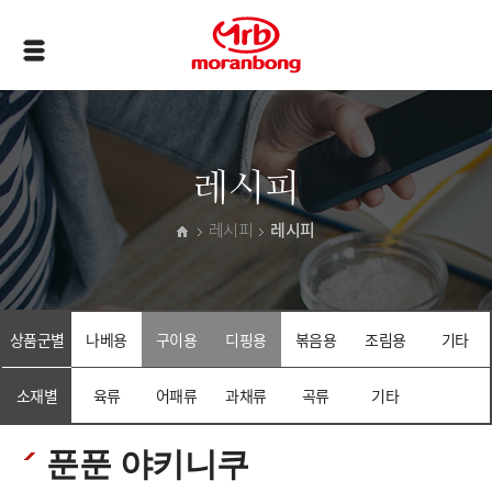
레시피
레시피
레시피
상품군별
나베용
구이용
디핑용
볶음용
조림용
기타
소재별
육류
어패류
과채류
곡류
기타
푼푼 야키니쿠