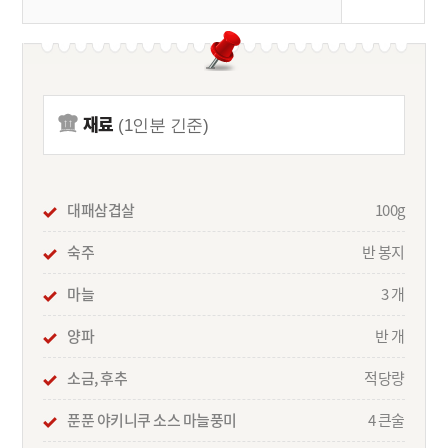
재료
(1인분 긴준)
대패삼겹살
100g
숙주
반 봉지
마늘
3 개
양파
반 개
소금, 후추
적당량
푼푼 야키니쿠 소스 마늘풍미
4 큰술