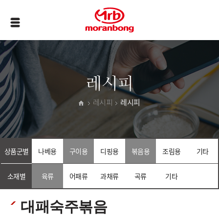
레시피
레시피
레시피
상품군별
나베용
구이용
디핑용
볶음용
조림용
기타
소재별
육류
어패류
과채류
곡류
기타
대패숙주볶음