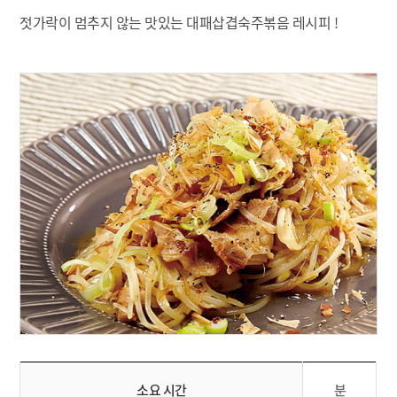
젓가락이 멈추지 않는 맛있는 대패삽겹숙주볶음 레시피 !
소요 시간
분