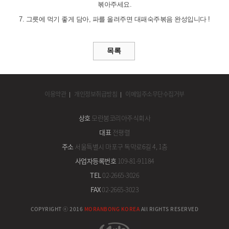
볶아주세요.
7. 그릇에 먹기 좋게 담아, 파를 올려주면 대패숙주볶음 완성입니다 !
이용약관
개인정보취급방침
이메일주소무단수집거부
상호
모란봉코리아주식회사
대표
전평렬
주소
서울특별시 마포구 독막로6길 4, 1층
사업자등록번호
109-81-91184
TEL
02-2665-3026
FAX
02-2665-3023
COPYRIGHT ⓒ 2016
MORANBONG KOREA
All RIGHTS RESERVED