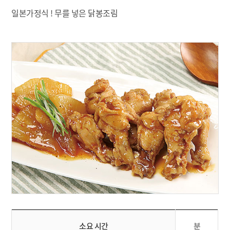
일본가정식 ! 무를 넣은 닭봉조림
소요 시간
분