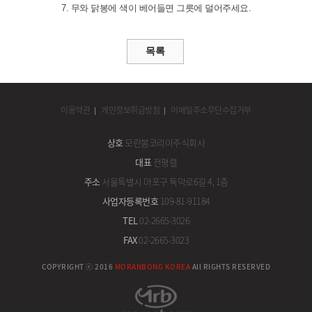
7. 무와 닭봉에 색이 베어들면 그릇에 덜어주세요.
이용약관
개인정보취급방침
이메일주소무단수집거부
상호
모란봉코리아주식회사
대표
전평렬
주소
서울특별시 마포구 독막로6길 4, 1층
사업자등록번호
109-81-91184
TEL
02-2665-3026
FAX
02-2665-3023
COPYRIGHT ⓒ 2016
MORANBONG KOREA
All RIGHTS RESERVED