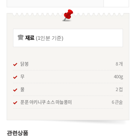
재료
(1인분 기준)
닭봉
8 개
무
400g
물
2 컵
푼푼 야키니쿠 소스 마늘풍미
6 큰술
관련상품