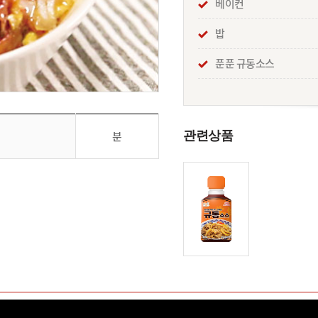
베이컨
밥
푼푼 규동소스
관련상품
분