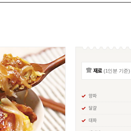
재료
(1인분 기준)
양파
달걀
대파