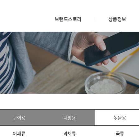
브랜드스토리
상품정보
구이용
디핑용
볶음용
어패류
과채류
곡류