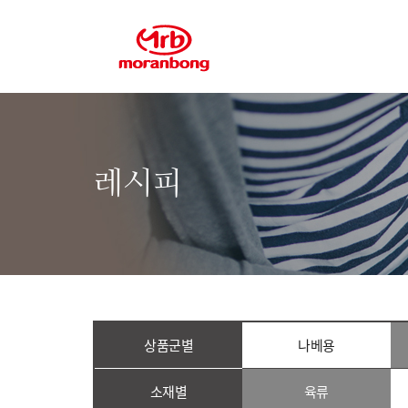
레시피
상품군별
나베용
소재별
육류