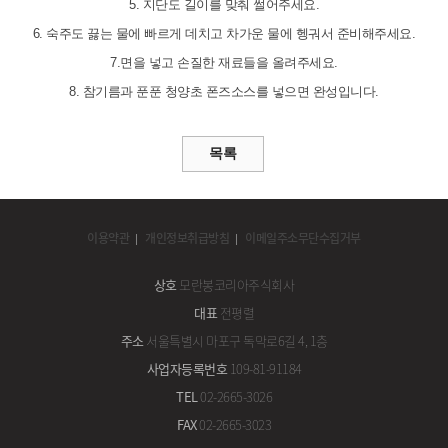
5. 지단도 길이를 맞춰 썰어주세요.
6. 숙주도 끓는 물에 빠르게 데치고 차가운 물에 헹궈서 준비해주세요.
7.면을 넣고 손질한 재료들을 올려주세요.
8. 참기름과 푼푼 청양초 폰즈소스를 넣으면 완성입니다.
이용약관
개인정보취급방침
이메일주소무단수집거부
상호
모란봉코리아주식회사
대표
전평렬
주소
서울특별시 마포구 독막로6길 4, 1층
사업자등록번호
109-81-91184
TEL
02-2665-3026
FAX
02-2665-3023