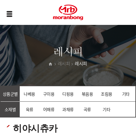
레시피
레시피
레시피
상품군별
나베용
구이용
디핑용
볶음용
조림용
기타
소재별
육류
어패류
과채류
곡류
기타
히야시츄카