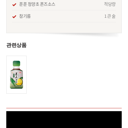
푼푼 청양초 폰즈소스
적당량
참기름
1 큰 술
관련상품