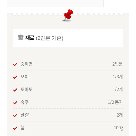
재료
(2인분 기준)
중화면
2인분
오이
1/3개
토마토
1/2개
숙주
1/2 봉지
달걀
2개
햄
100g