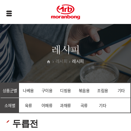
레시피
레시피
레시피
상품군별
나베용
구이용
디핑용
볶음용
조림용
기타
소재별
육류
어패류
과채류
곡류
기타
두릅전