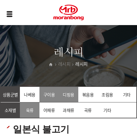
레시피
레시피
레시피
상품군별
나베용
구이용
디핑용
볶음용
조림용
기타
소재별
육류
어패류
과채류
곡류
기타
일본식 불고기