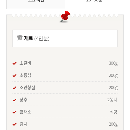
재료
(4인분)
소갈비
300g
소등심
200g
소안창살
200g
상추
2봉지
쌈채소
적당
김치
200g