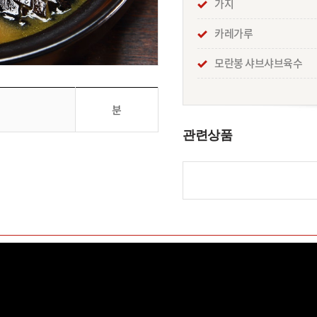
가지
카레가루
모란봉 샤브샤브육수
분
관련상품