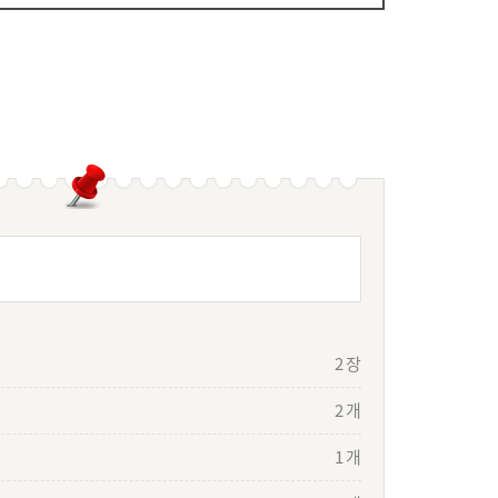
2 장
2 개
1 개