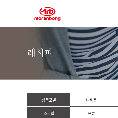
레시피
상품군별
나베용
소재별
육류