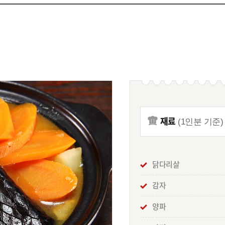
재료
(1인분 기준)
닭다리살
감자
양파