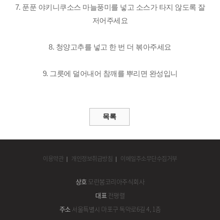
7. 푼푼 야키니쿠소스 마늘풍미를 넣고
소스가 타지 않도록 잘
저어주세요
8. 청양고추를 넣고
한 번 더 볶아주세요
9. 그릇에 덜어내어 참깨를 뿌리면 완성입니
이용약관
개인정보취급방침
이메일주소무단수집거부
상호
모란봉코리아주식회사
대표
전평렬
주소
서울특별시 마포구 독막로6길 4, 1층