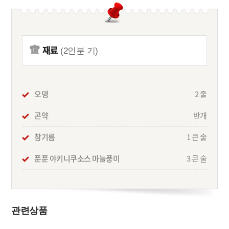
재료
(2인분 기)
오뎅
2 줄
곤약
반개
참기름
1 큰 술
푼푼 야키니쿠소스 마늘풍미
3 큰 술
관련상품