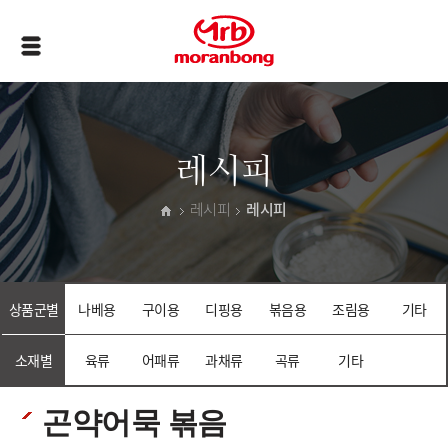
레시피
레시피
레시피
상품군별
나베용
구이용
디핑용
볶음용
조림용
기타
소재별
육류
어패류
과채류
곡류
기타
곤약어묵 볶음