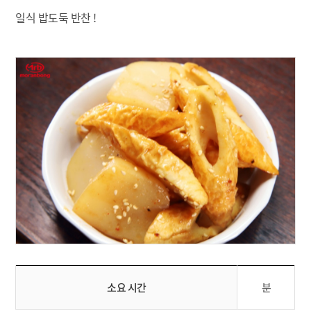
일식 밥도둑 반찬 !
소요 시간
분