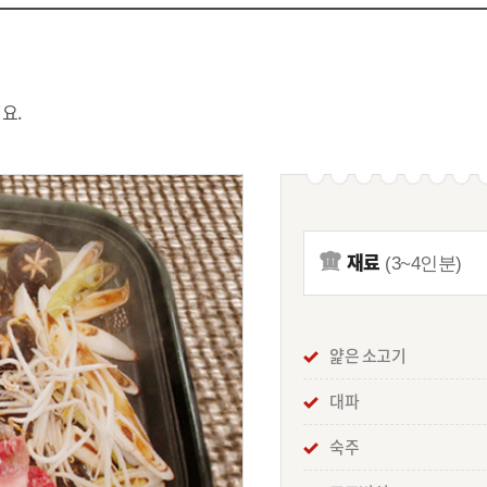
요.
재료
(3~4인분)
얉은 소고기
대파
숙주