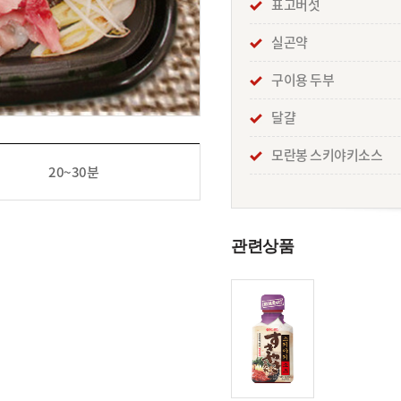
표고버섯
실곤약
구이용 두부
달걀
모란봉 스키야키소스
20~30분
관련상품