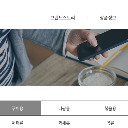
브랜드스토리
상품정보
구이용
디핑용
볶음용
어패류
과채류
곡류