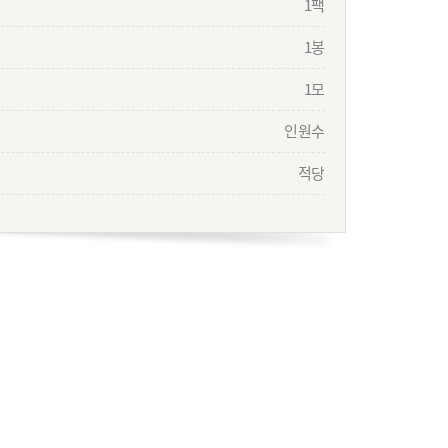
1팩
1봉
1모
인원수
적당