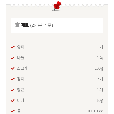
재료
(2인분 기준)
양파
1 개
마늘
1 쪽
소고기
200 g
감자
2 개
당근
1 개
버터
10 g
물
100~150cc