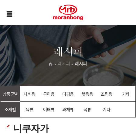
레시피
레시피
레시피
상품군별
나베용
구이용
디핑용
볶음용
조림용
기타
소재별
육류
어패류
과채류
곡류
기타
니쿠자가