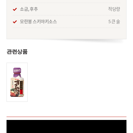
소금, 후추
적당량
모란봉 스키야키소스
5 큰 술
관련상품