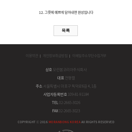
12. 그릇에 예쁘게 담아내면 완성입니다
이용약관
개인정보취급방침
이메일주소무단수집거부
상호
모란봉코리아주식회사
대표
전평렬
주소
서울특별시 마포구 독막로6길 4, 1층
사업자등록번호
109-81-91184
TEL
02-2665-3026
FAX
02-2665-3023
COPYRIGHT ⓒ 2016
MORANBONG KOREA
All RIGHTS RESERVED