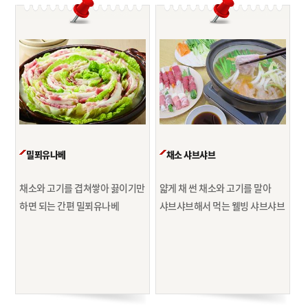
밀푀유나베
채소 샤브샤브
채소와 고기를 겹쳐쌓아 끓이기만
얇게 채 썬 채소와 고기를 말아
하면 되는
간편 밀푀유나베
샤브샤브해서 먹는 웰빙 샤브샤브