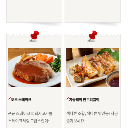
포크 스테이크
차돌박이 만두피말이
푼푼 스테이크로 돼지고기를
색다른 조합, 색다른 맛있음! 지금
스테이크처럼 고급스럽게~
즐겨보세요.