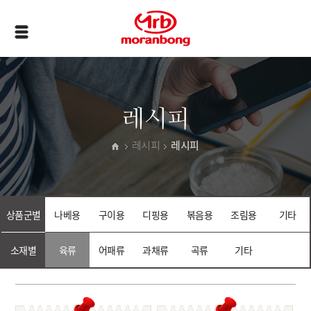
레시피
레시피
레시피
상품군별
나베용
구이용
디핑용
볶음용
조림용
기타
소재별
육류
어패류
과채류
곡류
기타