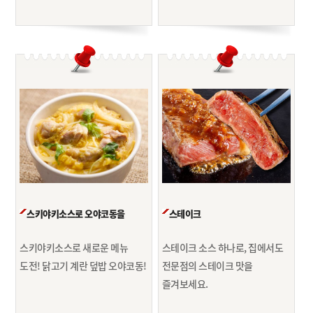
스키야키소스로 오야코동을
스테이크
스키야키소스로 새로운 메뉴
스테이크 소스 하나로, 집에서도
도전!
닭고기 계란 덮밥 오야코동!
전문점의
스테이크 맛을
즐겨보세요.