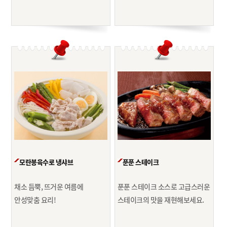
모란봉육수로 냉샤브
푼푼 스테이크
채소 듬뿍, 뜨거운 여름에
푼푼 스테이크 소스로 고급스러운
안성맞춤 요리!
스테이크의 맛을 재현해보세요.