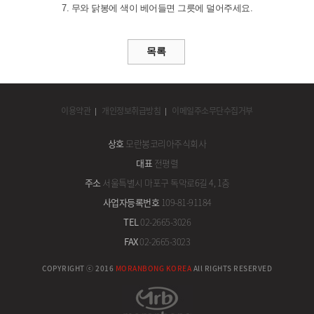
7. 무와 닭봉에 색이 베어들면 그릇에 덜어주세요.
이용약관
개인정보취급방침
이메일주소무단수집거부
상호
모란봉코리아주식회사
대표
전평렬
주소
서울특별시 마포구 독막로6길 4, 1층
사업자등록번호
109-81-91184
TEL
02-2665-3026
FAX
02-2665-3023
COPYRIGHT ⓒ 2016
MORANBONG KOREA
All RIGHTS RESERVED