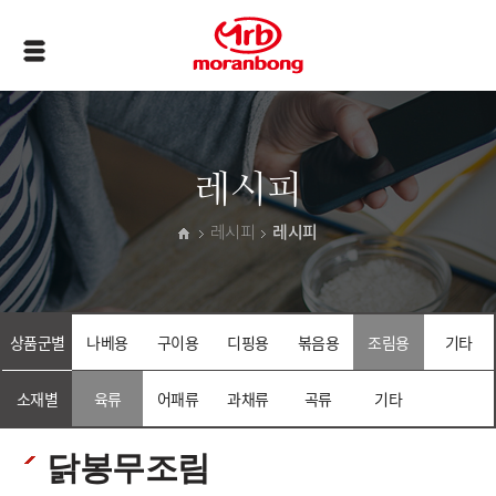
레시피
레시피
레시피
상품군별
나베용
구이용
디핑용
볶음용
조림용
기타
소재별
육류
어패류
과채류
곡류
기타
닭봉무조림