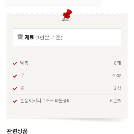
재료
(1인분 기준)
닭봉
8 개
무
400g
물
2 컵
푼푼 야키니쿠 소스 마늘풍미
6 큰술
관련상품