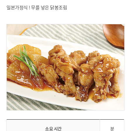
일본가정식 ! 무를 넣은 닭봉조림
소요 시간
분