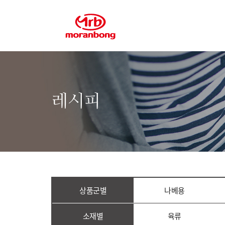
레시피
상품군별
나베용
소재별
육류