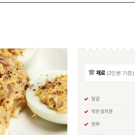
재료
(2인분 기준)
달걀
작은 참치캔
양파