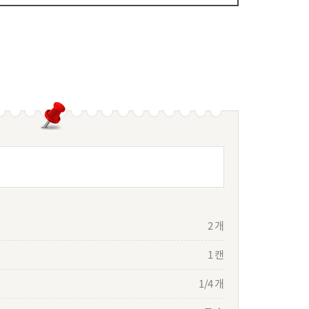
2 개
1 캔
1/4 개