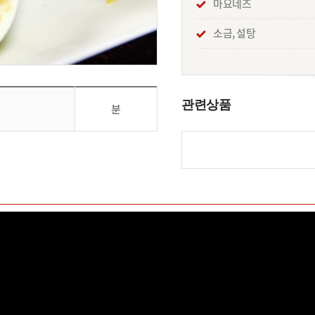
마요네즈
소금, 설탕
관련상품
분